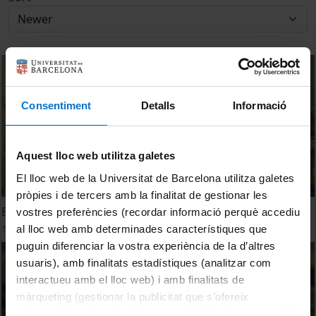
Consentiment
Detalls
Informació
Aquest lloc web utilitza galetes
El lloc web de la Universitat de Barcelona utilitza galetes
pròpies i de tercers amb la finalitat de gestionar les
Beneficial effects of fried sauce
vostres preferències (recordar informació perquè accediu
16 February, 2015
al lloc web amb determinades característiques que
puguin diferenciar la vostra experiència de la d’altres
usuaris), amb finalitats estadístiques (analitzar com
interactueu amb el lloc web) i amb finalitats de
màrqueting (gestionar la publicitat que s’ofereix
adequant-la en funció dels vostres hàbits de navegació).