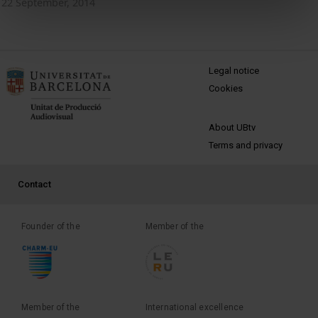
22 September, 2014
MENÚ PEU 1
Legal notice
Cookies
PEU 2
About UBtv
Terms and privacy
PEU 3
Contact
Founder of the
Member of the
Member of the
International excellence