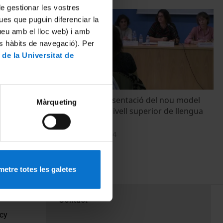
 de gestionar les vostres
ues que puguin diferenciar la
tueu amb el lloc web) i amb
es hàbits de navegació). Per
 de la Universitat de
 mesures
Jornada de presentació del nou model
Màrqueting
ode
d'examen del nivell superior de llengua
 del curs
catalana (C2)
5 November, 2014
etre totes les galetes
PEU 3
Contact
cy