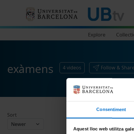
Navegació principal
Explore
Collect
exàmens
4
videos
Follow & Shar
Consentiment
Sort
Aquest lloc web utilitza gal