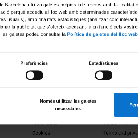
de Barcelona utilitza galetes pròpies i de tercers amb la finalitat
mació perquè accediu al lloc web amb determinades característiq
tres usuaris), amb finalitats estadístiques (analitzar com interac
ionar la publicitat que s’ofereix adequant-la en funció dels vostr
 les galetes podeu consultar la
Política de galetes del lloc web
es proves d’accés a la
Comunicat del rector sobre
Preferències
Estadístiques
excepcionals durant el perí
d'exàmens - Primer semestre
2020-2021
15 January, 2021
Només utilitzar les galetes
Perm
necessàries
MENÚ PEU 1
PEU 2
Legal notice
About UBtv
Cookies
Terms and priva