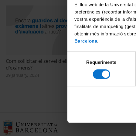
El lloc web de la Universitat 
preferències (recordar infor
vostra experiència de la d’al
finalitats de màrqueting (gest
obtenir més informació sobre
Barcelona
.
Selecció
Com sol·licitar el servei d'eliminació
La UB acull l
Requeriments
de
d'exàmens?
universitat
consentiment
29 January, 2024
18 June, 2021