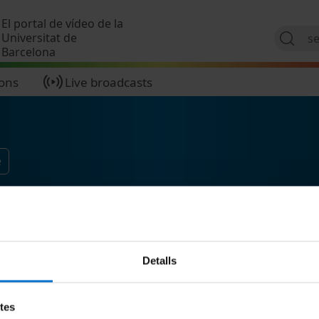
Skip to main content
El portal de vídeo de la
Universitat de
Barcelona
ions
Live broadcasts
e
Detalls
etes