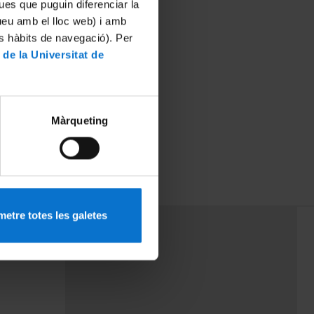
ues que puguin diferenciar la
tueu amb el lloc web) i amb
es hàbits de navegació). Per
 de la Universitat de
Màrqueting
etre totes les galetes
PEU 3
Contact
cy