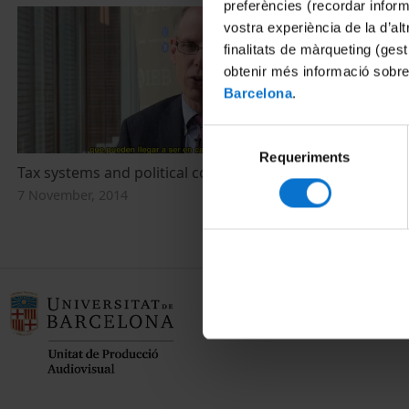
preferències (recordar infor
vostra experiència de la d’al
finalitats de màrqueting (gest
obtenir més informació sobre
Barcelona
.
Selecció
Requeriments
de
Tax systems and political context
consentiment
7 November, 2014