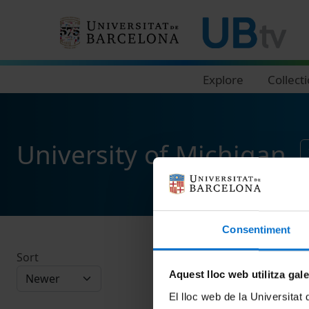
Navegació principal
Explore
Collect
University of Michigan
Consentiment
Sort
Aquest lloc web utilitza gal
El lloc web de la Universitat 