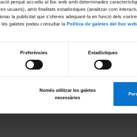
mació perquè accediu al lloc web amb determinades característiq
tres usuaris), amb finalitats estadístiques (analitzar com interac
ionar la publicitat que s’ofereix adequant-la en funció dels vostr
 les galetes podeu consultar la
Política de galetes del lloc web
Preferències
Estadístiques
Només utilitzar les galetes
Perm
MENÚ PEU 1
PEU 2
necessàries
Legal notice
About UBtv
Cookies
Terms and priva