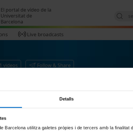
Skip to main content
El portal de vídeo de la
Universitat de
Barcelona
ions
Live broadcasts
1
videos
Follow & Share
Detalls
etes
de Barcelona utilitza galetes pròpies i de tercers amb la finalitat