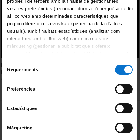
pròpies i de tercers amb la finalitat de gestionar les
vostres preferències (recordar informació perquè accediu
al lloc web amb determinades característiques que
puguin diferenciar la vostra experiència de la d’altres
usuaris), amb finalitats estadístiques (analitzar com
interactueu amb el lloc web) i amb finalitats de
màrqueting (gestionar la publicitat que s’ofereix
adequant-la en funció dels vostres hàbits de navegació).
Per obtenir més informació sobre les galetes podeu
Selecció
Homenatge a la professora de l'Escola d'Infermeria Anna
consultar la
Política de galetes del lloc web de la
Requeriments
de
Roigé i Boté
Universitat de Barcelona
.
consentiment
3 February, 2012
Preferències
MENÚ PEU 1
Estadístiques
Legal notice
Cookies
Màrqueting
PEU 2
About UBtv