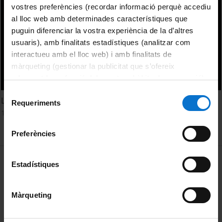
vostres preferències (recordar informació perquè accediu
al lloc web amb determinades característiques que
puguin diferenciar la vostra experiència de la d’altres
usuaris), amb finalitats estadístiques (analitzar com
interactueu amb el lloc web) i amb finalitats de
màrqueting (gestionar la publicitat que s’ofereix
adequant-la en funció dels vostres hàbits de navegació).
Per obtenir més informació sobre les galetes podeu
Selecció
Las desigualdades de género en la Sociedad del Siglo XXI
consultar la
Política de galetes del lloc web de la
Requeriments
de
12 March, 2012
Universitat de Barcelona
.
consentiment
Preferències
MENÚ PEU 1
Legal notice
Estadístiques
Cookies
Màrqueting
PEU 2
About UBtv
Terms and privacy