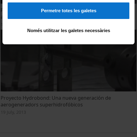
Projecte Hydrobond: Una nova generació de
Permetre totes les galetes
aerogeneradors superhidrofòbics
19 July, 2013
Només utilitzar les galetes necessàries
Proyecto Hydrobond: Una nueva generación de
aerogeneradors superhidrofóbicos
19 July, 2013