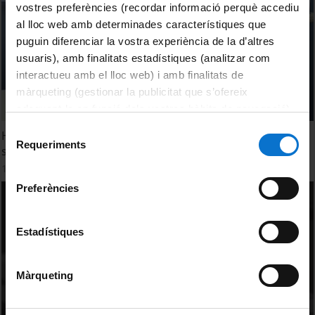
vostres preferències (recordar informació perquè accediu
al lloc web amb determinades característiques que
puguin diferenciar la vostra experiència de la d’altres
usuaris), amb finalitats estadístiques (analitzar com
interactueu amb el lloc web) i amb finalitats de
màrqueting (gestionar la publicitat que s’ofereix
adequant-la en funció dels vostres hàbits de navegació).
Per obtenir més informació sobre les galetes podeu
Selecció
Hydrobond Project: A new generation of
consultar la
Política de galetes del lloc web de la
Requeriments
de
superhydrophobic wind turbines
Universitat de Barcelona
.
consentiment
19 July, 2013
Preferències
Estadístiques
Màrqueting