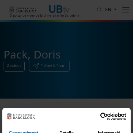
Skip to main content
EN
El portal de vídeo de la Universitat de Barcelona
Pack, Doris
2
videos
Follow & Share
Sort
Consentiment
Detalls
Informació