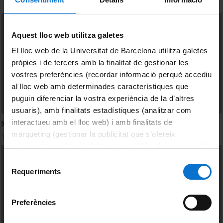
Aquest lloc web utilitza galetes
El lloc web de la Universitat de Barcelona utilitza galetes
pròpies i de tercers amb la finalitat de gestionar les
vostres preferències (recordar informació perquè accediu
al lloc web amb determinades característiques que
puguin diferenciar la vostra experiència de la d’altres
usuaris), amb finalitats estadístiques (analitzar com
interactueu amb el lloc web) i amb finalitats de
Modelos de retribución de la creación
màrqueting (gestionar la publicitat que s’ofereix
1 December, 2011
adequant-la en funció dels vostres hàbits de navegació).
Per obtenir més informació sobre les galetes podeu
Selecció
consultar la
Política de galetes del lloc web de la
Requeriments
de
Universitat de Barcelona
.
consentiment
Preferències