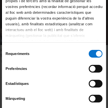
pròpies i de tercers amb la finalitat de gestionar les
vostres preferències (recordar informació perquè accediu
al lloc web amb determinades característiques que
puguin diferenciar la vostra experiència de la d’altres
usuaris), amb finalitats estadístiques (analitzar com
interactueu amb el lloc web) i amb finalitats de
màrqueting (gestionar la publicitat que s’ofereix
adequant-la en funció dels vostres hàbits de navegació).
Per obtenir més informació sobre les galetes podeu
Selecció
First Arab Euro Conference on Higher Education. Session
consultar la
Política de galetes del lloc web de la
Requeriments
de
5
Universitat de Barcelona
.
consentiment
10 June, 2013
Preferències
MENÚ PEU 1
Estadístiques
Legal notice
Cookies
Màrqueting
PEU 2
About UBtv