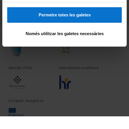
Terms and privacy
Permetre totes les galetes
PEU 3
Contact
Només utilitzar les galetes necessàries
Founder of the
Member of the
Member of the
International excellence
European recognition