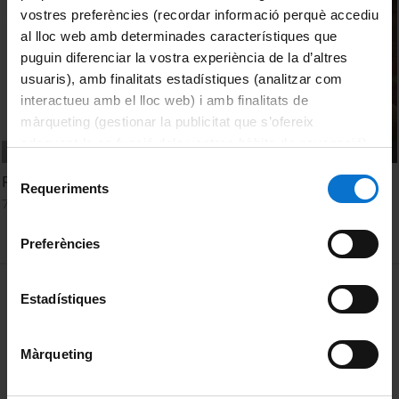
vostres preferències (recordar informació perquè accediu
al lloc web amb determinades característiques que
puguin diferenciar la vostra experiència de la d’altres
usuaris), amb finalitats estadístiques (analitzar com
interactueu amb el lloc web) i amb finalitats de
màrqueting (gestionar la publicitat que s’ofereix
adequant-la en funció dels vostres hàbits de navegació).
Per obtenir més informació sobre les galetes podeu
Selecció
Ronald Lee
consultar la
Política de galetes del lloc web de la
Requeriments
de
7 June, 2013
Universitat de Barcelona
.
consentiment
Preferències
MENÚ PEU 1
Legal notice
Estadístiques
Cookies
Màrqueting
PEU 2
About UBtv
Terms and privacy