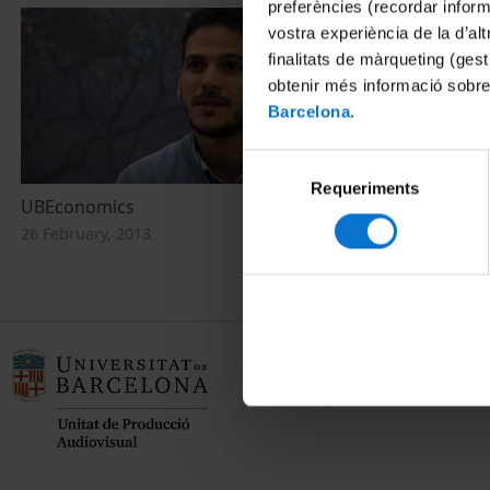
preferències (recordar infor
vostra experiència de la d’al
finalitats de màrqueting (gest
obtenir més informació sobre
Barcelona
.
Selecció
Requeriments
de
UBEconomics
consentiment
26 February, 2013