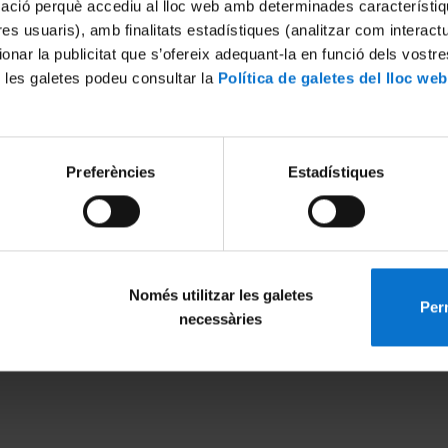
mació perquè accediu al lloc web amb determinades característiq
tres usuaris), amb finalitats estadístiques (analitzar com interac
ionar la publicitat que s’ofereix adequant-la en funció dels vostr
 les galetes podeu consultar la
Política de galetes del lloc web
Preferències
Estadístiques
Només utilitzar les galetes
Perm
MENÚ PEU 1
PEU 2
necessàries
Legal notice
About UBtv
Cookies
Terms and priva