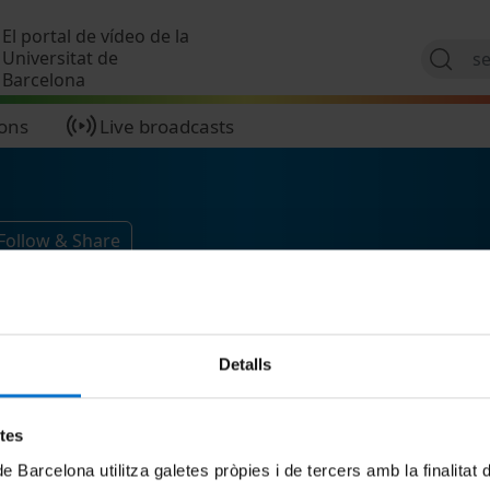
Skip to main content
El portal de vídeo de la
Universitat de
Barcelona
ions
Live broadcasts
Follow & Share
Detalls
etes
de Barcelona utilitza galetes pròpies i de tercers amb la finalitat