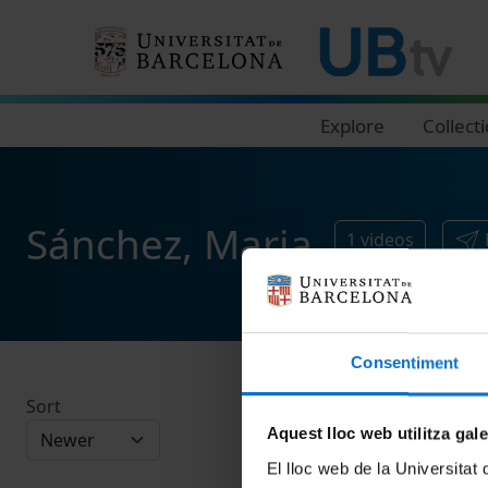
Navegació principal
Explore
Collect
Sánchez, Maria
1
videos
Consentiment
Sort
Aquest lloc web utilitza gal
El lloc web de la Universitat 