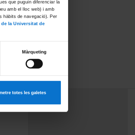
ues que puguin diferenciar la
tueu amb el lloc web) i amb
es hàbits de navegació). Per
 de la Universitat de
Màrqueting
etre totes les galetes
PEU 3
Contact
cy