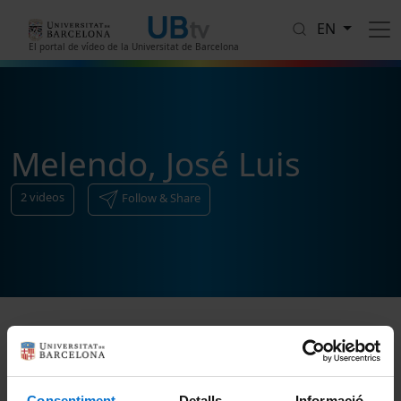
Skip to main content
EN
El portal de vídeo de la Universitat de Barcelona
Melendo, José Luis
2
videos
Follow & Share
Sort
Consentiment
Detalls
Informació