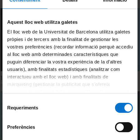
Aquest lloc web utilitza galetes
El lloc web de la Universitat de Barcelona utilitza galetes
pròpies i de tercers amb la finalitat de gestionar les
vostres preferències (recordar informació perquè accediu
al lloc web amb determinades característiques que
puguin diferenciar la vostra experiència de la d’altres
usuaris), amb finalitats estadístiques (analitzar com
interactueu amb el lloc web) i amb finalitats de
Identificación de públicos potenciales
màrqueting (gestionar la publicitat que s’ofereix
1 December, 2011
adequant-la en funció dels vostres hàbits de navegació).
Per obtenir més informació sobre les galetes podeu
Selecció
consultar la
Política de galetes del lloc web de la
Requeriments
de
Universitat de Barcelona
.
consentiment
Preferències