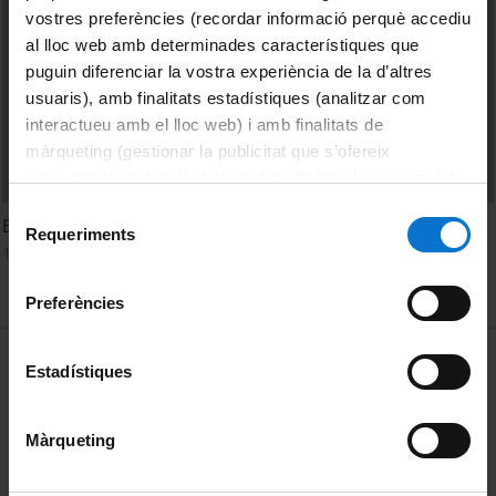
vostres preferències (recordar informació perquè accediu
al lloc web amb determinades característiques que
puguin diferenciar la vostra experiència de la d’altres
usuaris), amb finalitats estadístiques (analitzar com
interactueu amb el lloc web) i amb finalitats de
màrqueting (gestionar la publicitat que s’ofereix
adequant-la en funció dels vostres hàbits de navegació).
Per obtenir més informació sobre les galetes podeu
Selecció
Els camps d'extermini: Mai més!
consultar la
Política de galetes del lloc web de la
Requeriments
de
16 January, 2013
Universitat de Barcelona
.
consentiment
Preferències
MENÚ PEU 1
Legal notice
Estadístiques
Cookies
Màrqueting
PEU 2
About UBtv
Terms and privacy