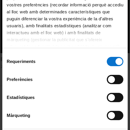
vostres preferències (recordar informació perquè accediu
al lloc web amb determinades característiques que
puguin diferenciar la vostra experiència de la d’altres
usuaris), amb finalitats estadístiques (analitzar com
interactueu amb el lloc web) i amb finalitats de
màrqueting (gestionar la publicitat que s’ofereix
adequant-la en funció dels vostres hàbits de navegació).
Per obtenir més informació sobre les galetes podeu
Selecció
Experiències amb la web 2.0 en formació continuada
consultar la
Política de galetes del lloc web de la
Requeriments
de
2 March, 2011
Universitat de Barcelona
.
consentiment
Preferències
MENÚ PEU 1
Legal notice
Estadístiques
Cookies
Màrqueting
PEU 2
About UBtv
Terms and privacy