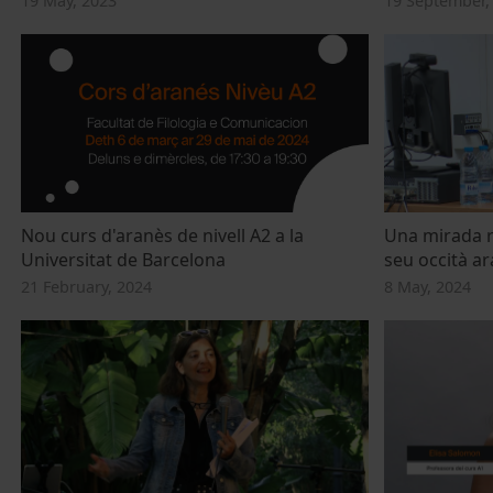
19 May, 2023
19 September,
Nou curs d'aranès de nivell A2 a la
Una mirada ro
Universitat de Barcelona
seu occità a
21 February, 2024
8 May, 2024