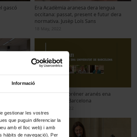
el gascó
Era Acadèmia aranesa dera lengua
occitana: passat, present e futur dera
normativa. Jusèp Loís Sans
18 May, 2022
Informació
ie en aranès
Entre nosati: apréner aranés ena
Universitat de Barcelona
22 December, 2022
 de gestionar les vostres
ues que puguin diferenciar la
tueu amb el lloc web) i amb
es hàbits de navegació). Per