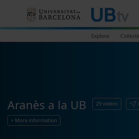
Navegació principal
Explore
Collect
Aranès a la UB
29
videos
+ More information