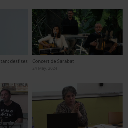
itan: desfises
Concert de Sarabat
24 May, 2024