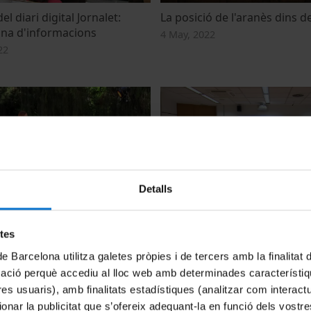
l diari digital Jornalet:
La posició de l'aranès dins d
ana d'informacions
4 May, 2022
22
Detalls
apsodes i contacontes
Èm çò qu'èm, la primera sèr
19 October, 2022
etes
de Barcelona utilitza galetes pròpies i de tercers amb la finalitat
mació perquè accediu al lloc web amb determinades característiq
tres usuaris), amb finalitats estadístiques (analitzar com interac
ionar la publicitat que s’ofereix adequant-la en funció dels vostr