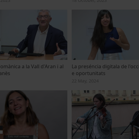
 2023
18 October, 2023
mànica a la Vall d'Aran i al
La preséncia digitala de l'occ
ranès
e oportunitats
22 May, 2024