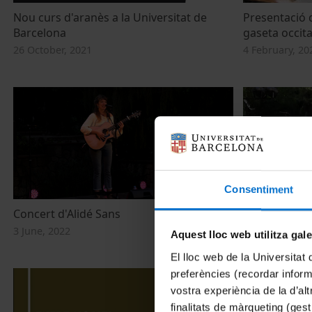
Nou curs d'aranès a la Universitat de
Presentació de
Barcelona
gaseta occit
26 October, 2021
4 February, 20
Consentiment
Concert d'Alidé Sans
Recital de r
3 June, 2022
3 June, 2022
Aquest lloc web utilitza gal
El lloc web de la Universitat 
preferències (recordar infor
vostra experiència de la d’al
finalitats de màrqueting (gest