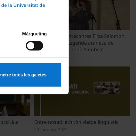
 de la Universitat de
Màrqueting
ficiau en
Recital de la contacontes Elisa Salomon.
Era Maladeta, Legenda aranesa de
Mossen Josèp Condò Sambeat
19 May, 2023
etre totes les galetes
 occità a
Entre nosati: eth tòn viatge lingüistic
24 January, 2024