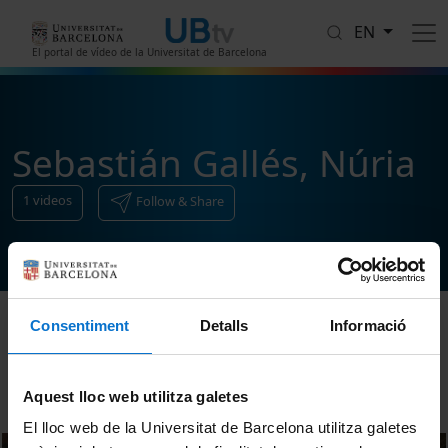
Skip to main content
EN
El portal de vídeo de la Universitat de Barcelona
Sebastián Gallés, Núria
1
videos
Follow & Share
Consentiment
Detalls
Informació
Sort
Aquest lloc web utilitza galetes
El lloc web de la Universitat de Barcelona utilitza galetes