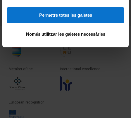
Terms and privacy
Permetre totes les galetes
PEU 3
Contact
Només utilitzar les galetes necessàries
Founder of the
Member of the
Member of the
International excellence
European recognition