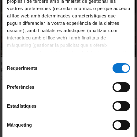
pròpies i de tercers amb la finalitat de gestionar les
vostres preferències (recordar informació perquè accediu
al lloc web amb determinades característiques que
puguin diferenciar la vostra experiència de la d’altres
usuaris), amb finalitats estadístiques (analitzar com
interactueu amb el lloc web) i amb finalitats de
màrqueting (gestionar la publicitat que s’ofereix
adequant-la en funció dels vostres hàbits de navegació).
Per obtenir més informació sobre les galetes podeu
Selecció
Facultat de Psicologia. Acte acadèmic de graduació.
consultar la
Política de galetes del lloc web de la
Requeriments
de
Promoció 2023. Sessió 29 de novembre
Universitat de Barcelona
.
consentiment
29 November, 2023
Preferències
MENÚ PEU 1
Estadístiques
Legal notice
Cookies
Màrqueting
PEU 2
About UBtv