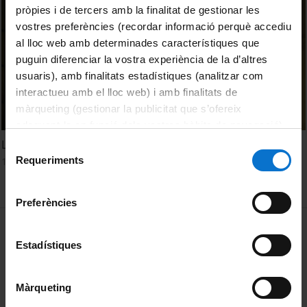
pròpies i de tercers amb la finalitat de gestionar les
vostres preferències (recordar informació perquè accediu
al lloc web amb determinades característiques que
puguin diferenciar la vostra experiència de la d’altres
usuaris), amb finalitats estadístiques (analitzar com
interactueu amb el lloc web) i amb finalitats de
màrqueting (gestionar la publicitat que s’ofereix
adequant-la en funció dels vostres hàbits de navegació).
Per obtenir més informació sobre les galetes podeu
La UB acull l'escultura Arrels de Jaume Plensa
Selecció
consultar la
Política de galetes del lloc web de la
Requeriments
17 November, 2023
de
Universitat de Barcelona
.
consentiment
Preferències
MENÚ PEU 1
Legal notice
Estadístiques
Cookies
PEU 2
About UBtv
Màrqueting
Terms and privacy