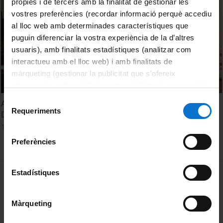
pròpies i de tercers amb la finalitat de gestionar les
vostres preferències (recordar informació perquè accediu
al lloc web amb determinades característiques que
puguin diferenciar la vostra experiència de la d’altres
usuaris), amb finalitats estadístiques (analitzar com
interactueu amb el lloc web) i amb finalitats de
màrqueting (gestionar la publicitat que s’ofereix
adequant-la en funció dels vostres hàbits de navegació).
Per obtenir més informació sobre les galetes podeu
Selecció
Acte de presentació del postgrau: Persones amb
consultar la
Política de galetes del lloc web de la
Requeriments
de
Discapacitat, Drets Socials i Cultura de les Capacitats
Universitat de Barcelona
.
consentiment
14 November, 2023
Preferències
MENÚ PEU 1
Estadístiques
Legal notice
Cookies
Màrqueting
PEU 2
About UBtv