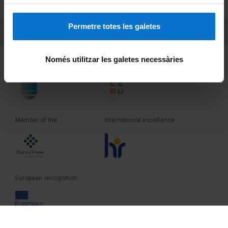
Terms and privacy
Permetre totes les galetes
PEU 3
Contact
Només utilitzar les galetes necessàries
Founder of the
Member of the
Member of the
International excellence
European recognition