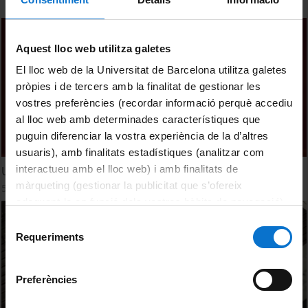
Aquest lloc web utilitza galetes
El lloc web de la Universitat de Barcelona utilitza galetes
pròpies i de tercers amb la finalitat de gestionar les
vostres preferències (recordar informació perquè accediu
al lloc web amb determinades característiques que
puguin diferenciar la vostra experiència de la d’altres
usuaris), amb finalitats estadístiques (analitzar com
interactueu amb el lloc web) i amb finalitats de
Una benvinguda ben dolça als graduats!
màrqueting (gestionar la publicitat que s’ofereix
5 September, 2025
adequant-la en funció dels vostres hàbits de navegació).
Per obtenir més informació sobre les galetes podeu
Selecció
consultar la
Política de galetes del lloc web de la
Requeriments
de
Universitat de Barcelona
.
consentiment
Preferències