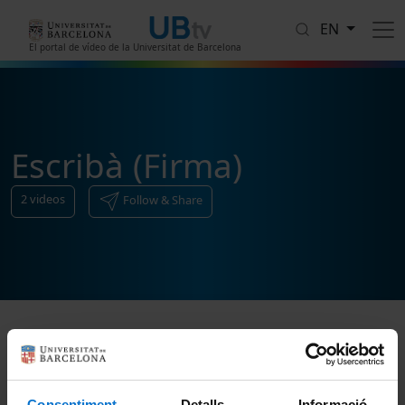
Skip to main content
EN
El portal de vídeo de la Universitat de Barcelona
Escribà (Firma)
2
videos
Follow & Share
Sort
Consentiment
Detalls
Informació