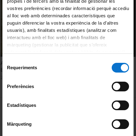
pròpies i de tercers amb la finalitat de gestionar les
vostres preferències (recordar informació perquè accediu
al lloc web amb determinades característiques que
puguin diferenciar la vostra experiència de la d’altres
usuaris), amb finalitats estadístiques (analitzar com
interactueu amb el lloc web) i amb finalitats de
màrqueting (gestionar la publicitat que s’ofereix
adequant-la en funció dels vostres hàbits de navegació).
Per obtenir més informació sobre les galetes podeu
Selecció
Acte d'Inauguració del curs acadèmic de la Universitat de
consultar la
Política de galetes del lloc web de la
Requeriments
de
Barcelona 2023-2024
Universitat de Barcelona
.
consentiment
2 October, 2023
Preferències
MENÚ PEU 1
Estadístiques
Legal notice
Cookies
Màrqueting
PEU 2
About UBtv