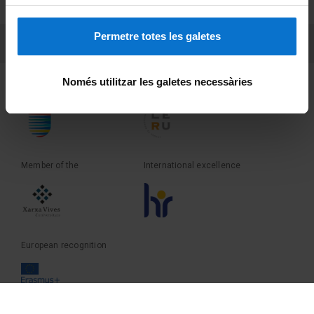
Terms and privacy
Permetre totes les galetes
PEU 3
Contact
Només utilitzar les galetes necessàries
Founder of the
Member of the
Member of the
International excellence
European recognition