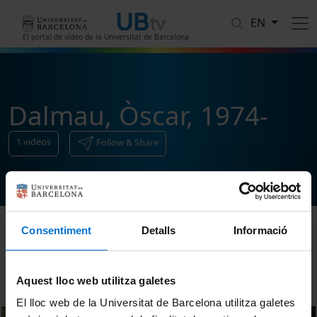
Skip to main content
EN
El portal de vídeo de la Universitat de Barcelona
Dalmau, Òscar, 1974-
1
videos
Follow & Share
Consentiment
Detalls
Informació
Sort
Aquest lloc web utilitza galetes
El lloc web de la Universitat de Barcelona utilitza galetes