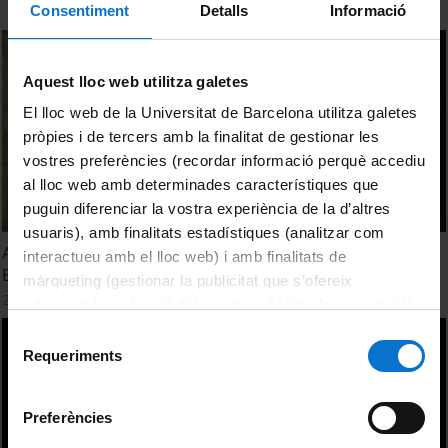
Consentiment
Detalls
Informació
Aquest lloc web utilitza galetes
El lloc web de la Universitat de Barcelona utilitza galetes
pròpies i de tercers amb la finalitat de gestionar les
vostres preferències (recordar informació perquè accediu
al lloc web amb determinades característiques que
puguin diferenciar la vostra experiència de la d’altres
usuaris), amb finalitats estadístiques (analitzar com
Acte d'Inauguració del curs acadèmic de la Universitat de
interactueu amb el lloc web) i amb finalitats de
Barcelona 2023-2024
màrqueting (gestionar la publicitat que s’ofereix
2 October, 2023
adequant-la en funció dels vostres hàbits de navegació).
Per obtenir més informació sobre les galetes podeu
Selecció
consultar la
Política de galetes del lloc web de la
Requeriments
de
Universitat de Barcelona
.
consentiment
Preferències