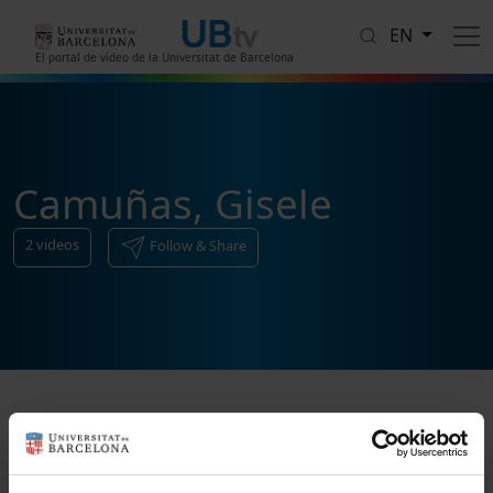
Skip to main content
EN
El portal de vídeo de la Universitat de Barcelona
Camuñas, Gisele
2
videos
Follow & Share
Sort