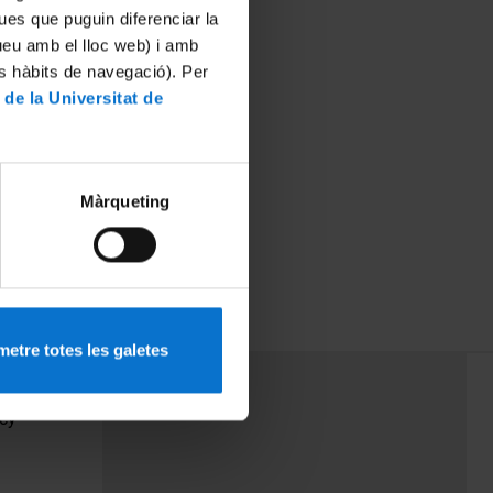
ues que puguin diferenciar la
tueu amb el lloc web) i amb
es hàbits de navegació). Per
 de la Universitat de
Màrqueting
etre totes les galetes
PEU 3
Contact
cy