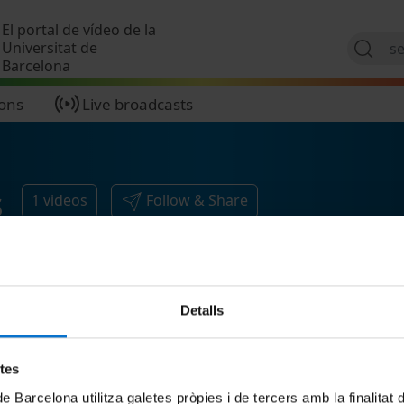
Skip to main content
El portal de vídeo de la
Universitat de
Barcelona
ions
Live broadcasts
s
1
videos
Follow & Share
Detalls
etes
de Barcelona utilitza galetes pròpies i de tercers amb la finalitat