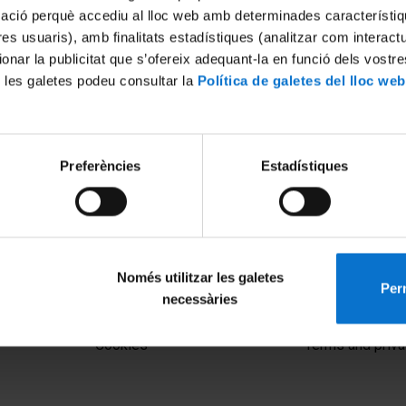
mació perquè accediu al lloc web amb determinades característiq
tres usuaris), amb finalitats estadístiques (analitzar com interac
ionar la publicitat que s’ofereix adequant-la en funció dels vostr
 les galetes podeu consultar la
Política de galetes del lloc web
Preferències
Estadístiques
Només utilitzar les galetes
Perm
necessàries
MENÚ PEU 1
PEU 2
Legal notice
About UBtv
Cookies
Terms and priva