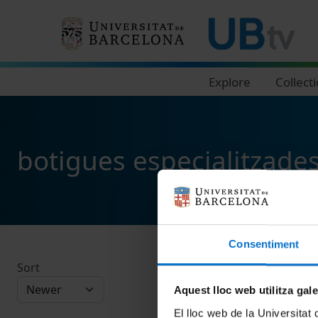
Navegació principal
Explore
Collect
botigues especialitzade
Consentiment
Sort
Aquest lloc web utilitza gal
El lloc web de la Universitat 