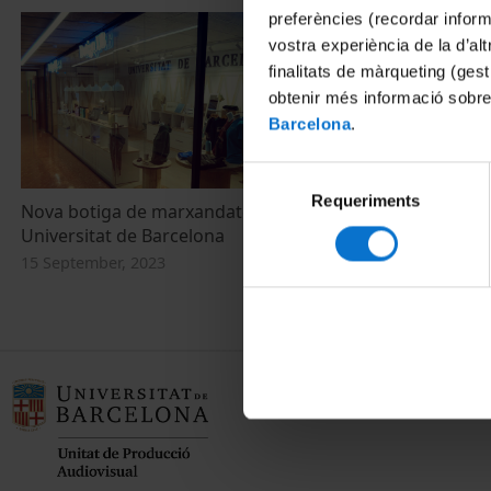
preferències (recordar infor
vostra experiència de la d’al
finalitats de màrqueting (gest
obtenir més informació sobre
Barcelona
.
Selecció
Requeriments
de
Nova botiga de marxandatge de la
consentiment
Universitat de Barcelona
15 September, 2023