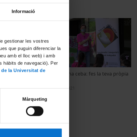
Informació
 de gestionar les vostres
ues que puguin diferenciar la
tueu amb el lloc web) i amb
es hàbits de navegació). Per
 de la Universitat de
 joves i les
La terra com una ceba: fes la teva pròpia
postes del
mini-terra
23 September, 2021
Màrqueting