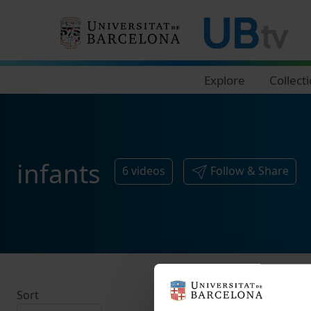
Navegació principal
Explore
Collect
infants
6
videos
Follow & Share
Sort