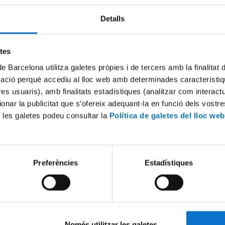
Detalls
etes
de Barcelona utilitza galetes pròpies i de tercers amb la finalitat
mació perquè accediu al lloc web amb determinades característiq
tres usuaris), amb finalitats estadístiques (analitzar com interac
ionar la publicitat que s’ofereix adequant-la en funció dels vostr
 les galetes podeu consultar la
Política de galetes del lloc web
 i salut mental en infants i
Ansietat climàtica en infants i
 ecoansietat
seves opinions sobre les res
govern al canvi climàtic
17 July, 2023
Preferències
Estadístiques
Només utilitzar les galetes