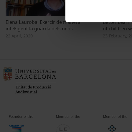
Elena Lauroba. Exercir de manera
Better Learn
intel·ligent la guarda dels nens
of children w
22 April, 2020
23 February, 2
Founder of the
Member of the
Member of the