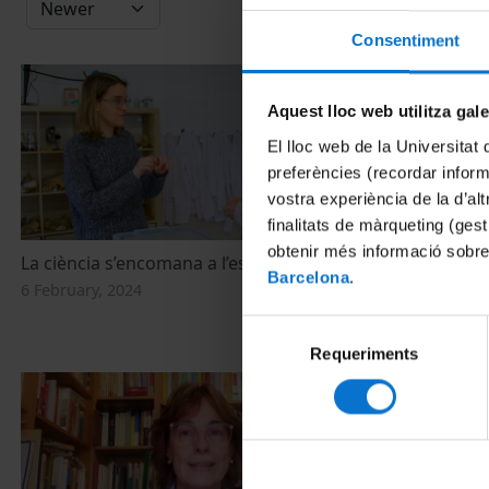
Consentiment
Aquest lloc web utilitza gal
El lloc web de la Universitat 
preferències (recordar infor
vostra experiència de la d’al
finalitats de màrqueting (gest
obtenir més informació sobre
La ciència s’encomana a l’escola
Canvi climàtic
Barcelona
.
adolescents:
6 February, 2024
17 July, 2023
Selecció
Requeriments
de
consentiment