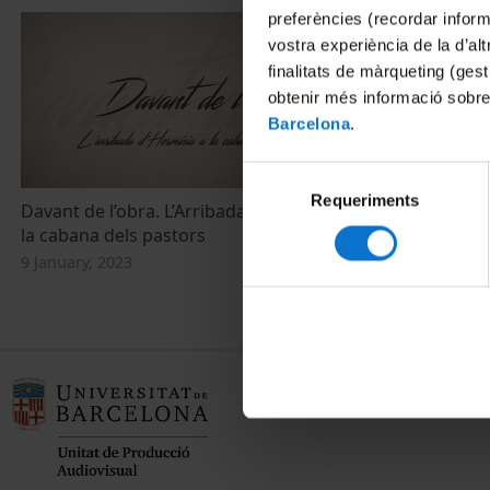
preferències (recordar infor
vostra experiència de la d’al
finalitats de màrqueting (gest
obtenir més informació sobre
Barcelona
.
Selecció
Requeriments
de
Davant de l’obra. L’Arribada d’Hermínia a
consentiment
la cabana dels pastors
9 January, 2023