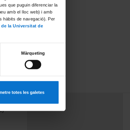
ues que puguin diferenciar la
tueu amb el lloc web) i amb
es hàbits de navegació). Per
 de la Universitat de
Màrqueting
etre totes les galetes
PEU 3
Contact
cy