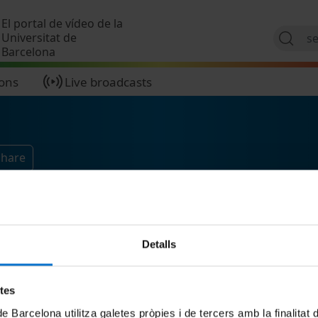
Skip to main content
El portal de vídeo de la
Universitat de
Barcelona
ions
Live broadcasts
Share
Detalls
etes
de Barcelona utilitza galetes pròpies i de tercers amb la finalitat