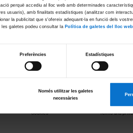
mació perquè accediu al lloc web amb determinades característiq
tres usuaris), amb finalitats estadístiques (analitzar com interac
ionar la publicitat que s’ofereix adequant-la en funció dels vostr
 les galetes podeu consultar la
Política de galetes del lloc web
Preferències
Estadístiques
Només utilitzar les galetes
Perm
necessàries
MENÚ PEU 1
PEU 2
Legal notice
About UBtv
Cookies
Terms and priva