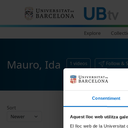
Navegació principal
Explore
Collect
Mauro, Ida
1
videos
Follow & 
Consentiment
Sort
Aquest lloc web utilitza gal
El lloc web de la Universitat 