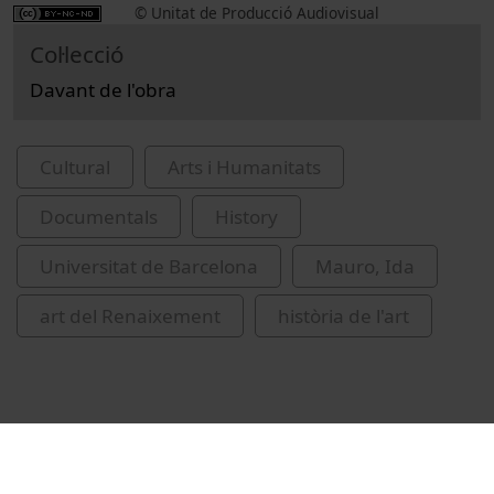
© Unitat de Producció Audiovisual
Col·lecció
Davant de l'obra
Cultural
Arts i Humanitats
Documentals
History
Universitat de Barcelona
Mauro, Ida
art del Renaixement
història de l'art