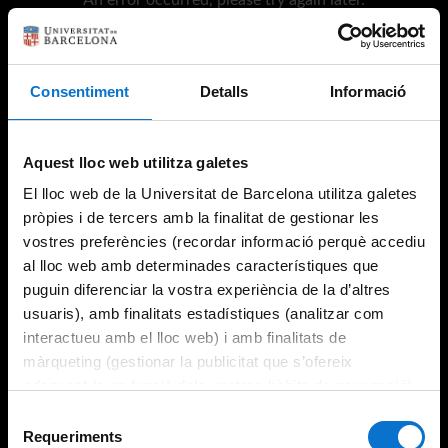
Consentiment
Detalls
Informació
Try again
Aquest lloc web utilitza galetes
El lloc web de la Universitat de Barcelona utilitza galetes
pròpies i de tercers amb la finalitat de gestionar les
vostres preferències (recordar informació perquè accediu
al lloc web amb determinades característiques que
puguin diferenciar la vostra experiència de la d’altres
usuaris), amb finalitats estadístiques (analitzar com
interactueu amb el lloc web) i amb finalitats de
màrqueting (gestionar la publicitat que s’ofereix
adequant-la en funció dels vostres hàbits de navegació).
Per obtenir més informació sobre les galetes podeu
Selecció
consultar la
Política de galetes del lloc web de la
Requeriments
de