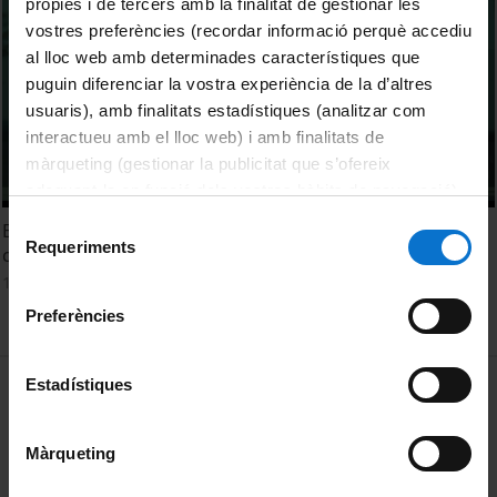
pròpies i de tercers amb la finalitat de gestionar les
vostres preferències (recordar informació perquè accediu
al lloc web amb determinades característiques que
puguin diferenciar la vostra experiència de la d’altres
usuaris), amb finalitats estadístiques (analitzar com
interactueu amb el lloc web) i amb finalitats de
màrqueting (gestionar la publicitat que s’ofereix
adequant-la en funció dels vostres hàbits de navegació).
Per obtenir més informació sobre les galetes podeu
Selecció
El Servei d'Esports de la UB se suma en la lluita contra el
consultar la
Política de galetes del lloc web de la
Requeriments
de
càncer
Universitat de Barcelona
.
consentiment
10 February, 2023
Preferències
MENÚ PEU 1
Estadístiques
Legal notice
Cookies
Màrqueting
PEU 2
About UBtv