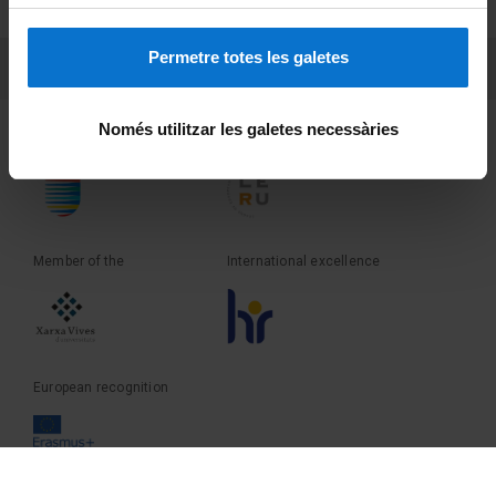
Terms and privacy
Permetre totes les galetes
PEU 3
Contact
Només utilitzar les galetes necessàries
Founder of the
Member of the
Member of the
International excellence
European recognition