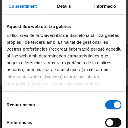
Consentiment
Detalls
Informació
Aquest lloc web utilitza galetes
El lloc web de la Universitat de Barcelona utilitza galetes
pròpies i de tercers amb la finalitat de gestionar les
vostres preferències (recordar informació perquè accediu
al lloc web amb determinades característiques que
puguin diferenciar la vostra experiència de la d’altres
usuaris), amb finalitats estadístiques (analitzar com
Taula sobre la creativitat i l’educació literària
interactueu amb el lloc web) i amb finalitats de
25 November, 2022
màrqueting (gestionar la publicitat que s’ofereix
adequant-la en funció dels vostres hàbits de navegació).
Per obtenir més informació sobre les galetes podeu
Selecció
consultar la
Política de galetes del lloc web de la
Requeriments
de
Universitat de Barcelona
.
consentiment
Preferències