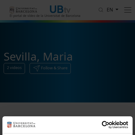
Skip to main content
EN
El portal de vídeo de la Universitat de Barcelona
Sevilla, Maria
2
videos
Follow & Share
Sort