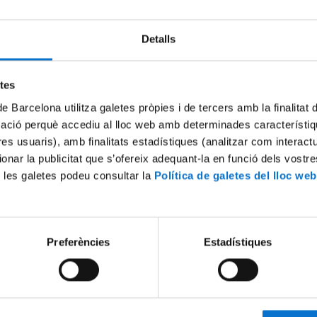
Detalls
Try again
etes
de Barcelona utilitza galetes pròpies i de tercers amb la finalitat
mació perquè accediu al lloc web amb determinades característiq
tres usuaris), amb finalitats estadístiques (analitzar com interac
ionar la publicitat que s’ofereix adequant-la en funció dels vostr
 les galetes podeu consultar la
Política de galetes del lloc web
Preferències
Estadístiques