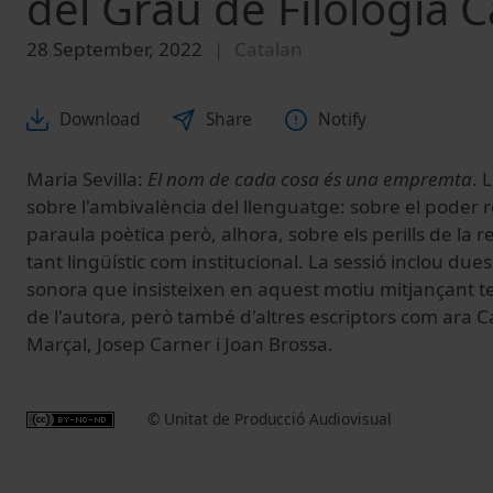
del Grau de Filologia C
28 September, 2022
Catalan
Download
Share
Notify
Maria Sevilla:
El nom de cada cosa és una empremta
. 
sobre l'ambivalència del llenguatge: sobre el poder 
paraula poètica però, alhora, sobre els perills de la re
tant lingüístic com institucional. La sessió inclou due
sonora que insisteixen en aquest motiu mitjançant tex
de l'autora, però també d'altres escriptors com ara 
Marçal, Josep Carner i Joan Brossa.
© Unitat de Producció Audiovisual