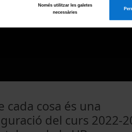
Només utilitzar les galetes
Perm
necessàries
de cada cosa és una
guració del curs 2022-