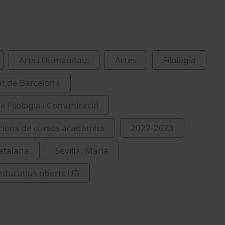
Arts i Humanitats
Actes
Filologia
at de Barcelona
de Filologia i Comunicació
ions de cursos acadèmics
2022-2023
catalana
Sevilla, Maria
educatius oberts UB