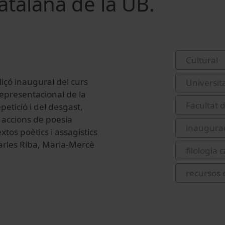
atalana de la UB.
Cultural
Lliçó inaugural del curs
Universit
representacional de la
Facultat 
petició i del desgast,
s accions de poesia
inaugurac
tos poètics i assagístics
Carles Riba, Maria-Mercè
filologia 
recursos 