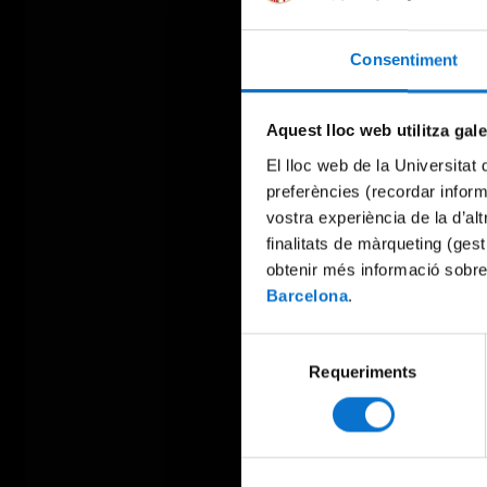
Consentiment
Aquest lloc web utilitza gal
El lloc web de la Universitat 
preferències (recordar infor
vostra experiència de la d’al
finalitats de màrqueting (gest
obtenir més informació sobre
Barcelona
.
Selecció
Requeriments
de
consentiment