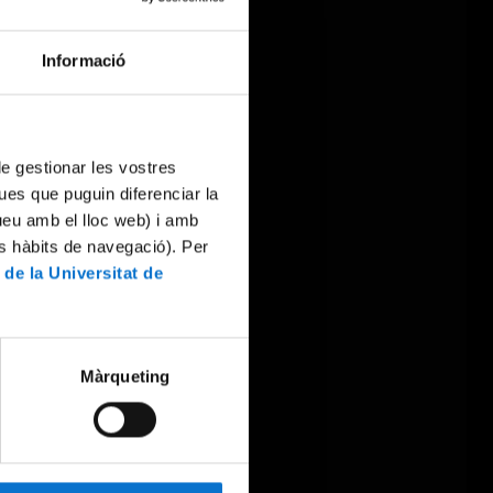
Informació
 de gestionar les vostres
ues que puguin diferenciar la
tueu amb el lloc web) i amb
es hàbits de navegació). Per
 de la Universitat de
Màrqueting