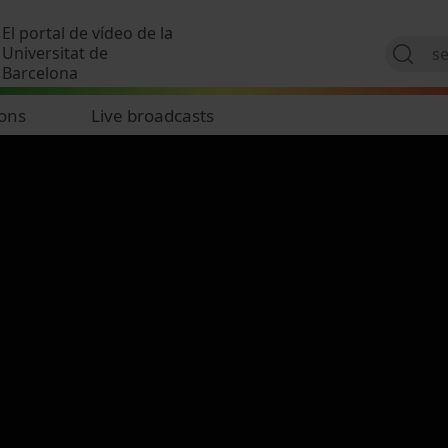
Skip to main content
El portal de vídeo de la
Universitat de
Barcelona
ions
Live broadcasts