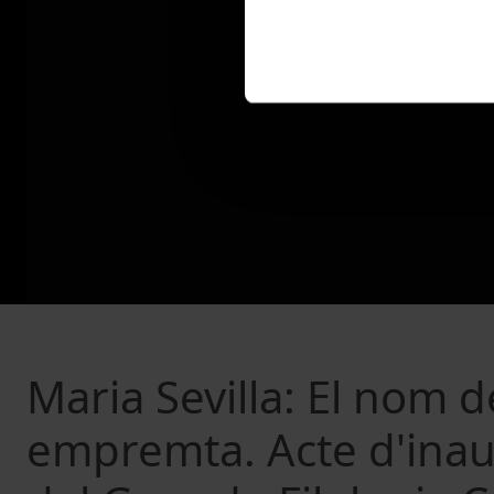
Maria Sevilla: El nom 
empremta. Acte d'inau