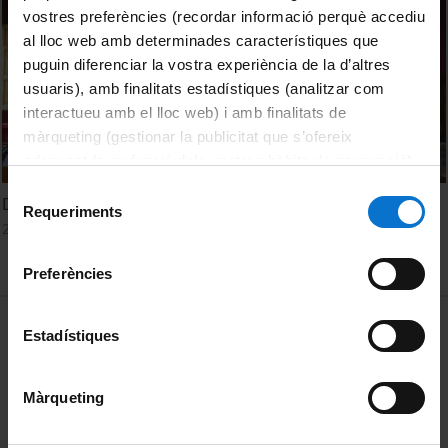
vostres preferències (recordar informació perquè accediu
al lloc web amb determinades característiques que
puguin diferenciar la vostra experiència de la d’altres
usuaris), amb finalitats estadístiques (analitzar com
interactueu amb el lloc web) i amb finalitats de
màrqueting (gestionar la publicitat que s’ofereix
adequant-la en funció dels vostres hàbits de navegació).
Per obtenir més informació sobre les galetes podeu
Selecció
Debat Tècnic: L'ampliació de l'Aeroport del Prat
consultar la
Política de galetes del lloc web de la
Requeriments
de
22 June, 2021
Universitat de Barcelona
.
consentiment
Preferències
MENÚ PEU 1
Legal notice
Estadístiques
Cookies
Màrqueting
PEU 2
About UBtv
Terms and privacy