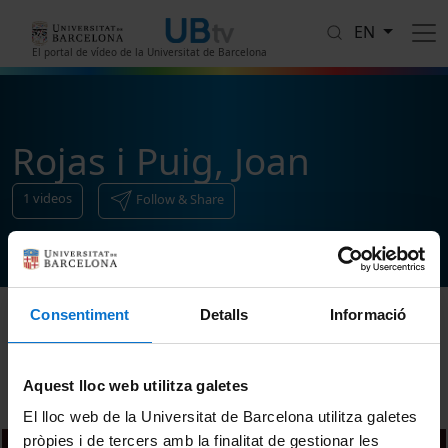
Skip to main content
EN
El portal de vídeo de la Universitat de Barcelona
Rojas i Puig, Joan
1
videos
Follow & Share
Consentiment
Detalls
Informació
Sort
Aquest lloc web utilitza galetes
El lloc web de la Universitat de Barcelona utilitza galetes
pròpies i de tercers amb la finalitat de gestionar les