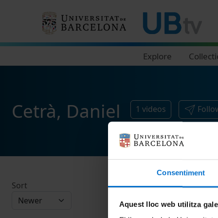
Navegació principal
Explore
Collect
Cetrà, Daniel
1
videos
Follo
Consentiment
Sort
Aquest lloc web utilitza gal