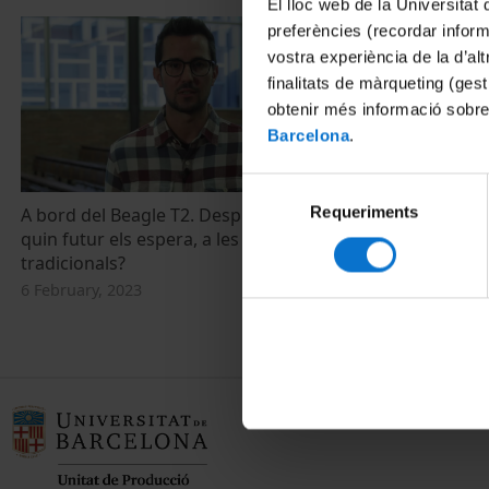
El lloc web de la Universitat 
preferències (recordar infor
vostra experiència de la d’al
finalitats de màrqueting (gest
obtenir més informació sobre
Barcelona
.
Selecció
Requeriments
de
A bord del Beagle T2. Després del Brasil,
quin futur els espera, a les democràcies
consentiment
tradicionals?
6 February, 2023