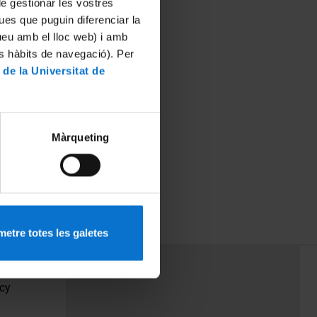
 de gestionar les vostres
ues que puguin diferenciar la
tueu amb el lloc web) i amb
es hàbits de navegació). Per
 de la Universitat de
Màrqueting
etre totes les galetes
PEU 3
Contact
cy