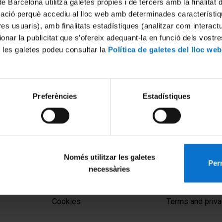
de Barcelona utilitza galetes pròpies i de tercers amb la finalitat
mació perquè accediu al lloc web amb determinades característiq
tres usuaris), amb finalitats estadístiques (analitzar com interac
ionar la publicitat que s’ofereix adequant-la en funció dels vostr
 les galetes podeu consultar la
Política de galetes del lloc web
Preferències
Estadístiques
Només utilitzar les galetes
Perm
necessàries
MENÚ PEU 1
PEU 2
Legal notice
About UBtv
Cookies
Terms and priva