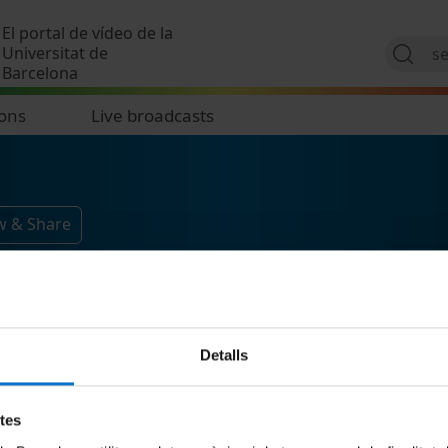
Skip to main content
El portal de vídeo de la
Universitat de
Barcelona
ions
Live broadcasts
w & Share
Detalls
etes