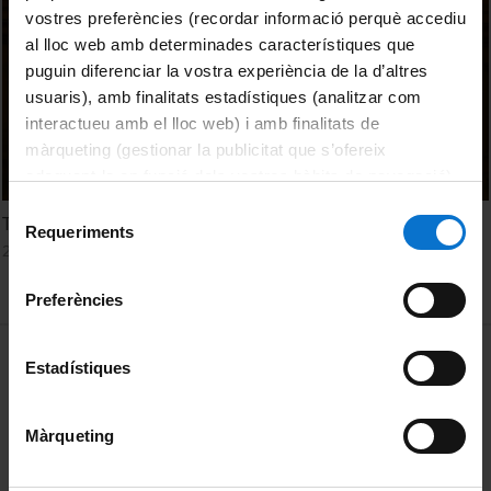
vostres preferències (recordar informació perquè accediu
al lloc web amb determinades característiques que
puguin diferenciar la vostra experiència de la d’altres
usuaris), amb finalitats estadístiques (analitzar com
interactueu amb el lloc web) i amb finalitats de
màrqueting (gestionar la publicitat que s’ofereix
adequant-la en funció dels vostres hàbits de navegació).
Per obtenir més informació sobre les galetes podeu
Selecció
Thermochemical Energy Storage Materials (II)
consultar la
Política de galetes del lloc web de la
Requeriments
de
26 October, 2022
Universitat de Barcelona
.
consentiment
Preferències
MENÚ PEU 1
Legal notice
Estadístiques
Cookies
Màrqueting
PEU 2
About UBtv
Terms and privacy