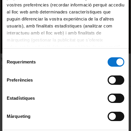
vostres preferències (recordar informació perquè accediu
al lloc web amb determinades característiques que
puguin diferenciar la vostra experiència de la d’altres
usuaris), amb finalitats estadístiques (analitzar com
interactueu amb el lloc web) i amb finalitats de
màrqueting (gestionar la publicitat que s’ofereix
adequant-la en funció dels vostres hàbits de navegació).
Per obtenir més informació sobre les galetes podeu
Selecció
Thermochemical Energy Storage Materials (II)
consultar la
Política de galetes del lloc web de la
Requeriments
de
26 October, 2022
Universitat de Barcelona
.
consentiment
Preferències
MENÚ PEU 1
Legal notice
Estadístiques
Cookies
Màrqueting
PEU 2
About UBtv
Terms and privacy