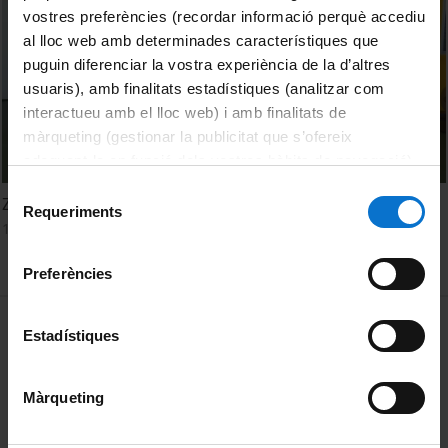
vostres preferències (recordar informació perquè accediu
al lloc web amb determinades característiques que
puguin diferenciar la vostra experiència de la d’altres
usuaris), amb finalitats estadístiques (analitzar com
interactueu amb el lloc web) i amb finalitats de
màrqueting (gestionar la publicitat que s’ofereix
adequant-la en funció dels vostres hàbits de navegació).
Per obtenir més informació sobre les galetes podeu
Selecció
Zumba
consultar la
Política de galetes del lloc web de la
Requeriments
de
15 July, 2022
Universitat de Barcelona
.
consentiment
Preferències
MENÚ PEU 1
Legal notice
Estadístiques
Cookies
Màrqueting
PEU 2
About UBtv
Terms and privacy