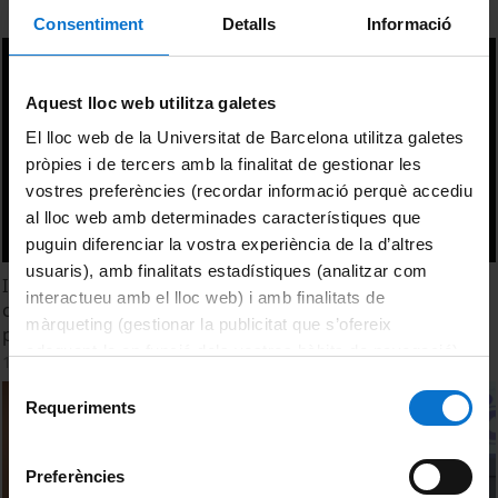
Consentiment
Detalls
Informació
Aquest lloc web utilitza galetes
El lloc web de la Universitat de Barcelona utilitza galetes
pròpies i de tercers amb la finalitat de gestionar les
vostres preferències (recordar informació perquè accediu
al lloc web amb determinades característiques que
puguin diferenciar la vostra experiència de la d’altres
usuaris), amb finalitats estadístiques (analitzar com
Iron impregnated biochar as heterogeneous Fenton
interactueu amb el lloc web) i amb finalitats de
catalyst for the removal of environmental wastewater
màrqueting (gestionar la publicitat que s’ofereix
pollutants. Albert Sales Alba
adequant-la en funció dels vostres hàbits de navegació).
15 June, 2022
Per obtenir més informació sobre les galetes podeu
Selecció
consultar la
Política de galetes del lloc web de la
Requeriments
de
Universitat de Barcelona
.
consentiment
Preferències