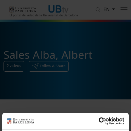
Skip to main content
EN
El portal de vídeo de la Universitat de Barcelona
Sales Alba, Albert
2
videos
Follow & Share
Sort