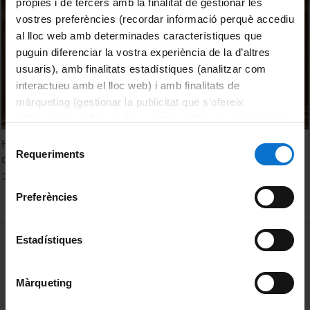
pròpies i de tercers amb la finalitat de gestionar les
vostres preferències (recordar informació perquè accediu
al lloc web amb determinades característiques que
puguin diferenciar la vostra experiència de la d’altres
usuaris), amb finalitats estadístiques (analitzar com
interactueu amb el lloc web) i amb finalitats de
màrqueting (gestionar la publicitat que s’ofereix
adequant-la en funció dels vostres hàbits de navegació).
Per obtenir més informació sobre les galetes podeu
Selecció
Health communication and miscommunication. Panel
consultar la
Política de galetes del lloc web de la
Requeriments
de
discussion
Universitat de Barcelona
.
consentiment
21 June, 2022
Preferències
MENÚ PEU 1
Estadístiques
Legal notice
Cookies
Màrqueting
PEU 2
About UBtv