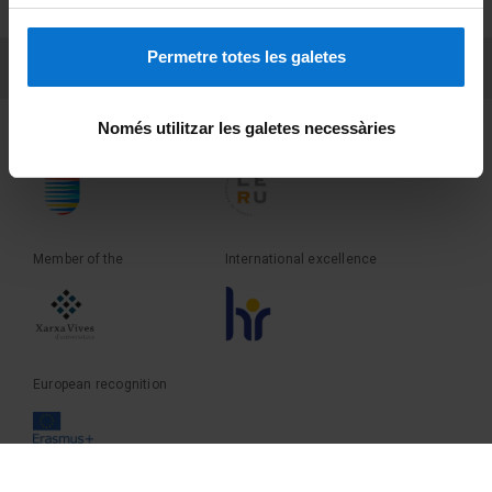
Terms and privacy
Permetre totes les galetes
PEU 3
Contact
Només utilitzar les galetes necessàries
Founder of the
Member of the
Member of the
International excellence
European recognition