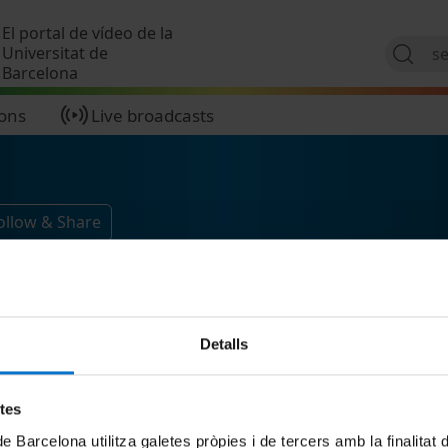
Skip to main content
El portal de vídeo de la
Universitat de
Barcelona
ions
Live broadcasts
ollow & Share
Detalls
etes
de Barcelona utilitza galetes pròpies i de tercers amb la finalitat