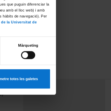
ues que puguin diferenciar la
tueu amb el lloc web) i amb
es hàbits de navegació). Per
 de la Universitat de
Màrqueting
etre totes les galetes
PEU 3
Contact
cy