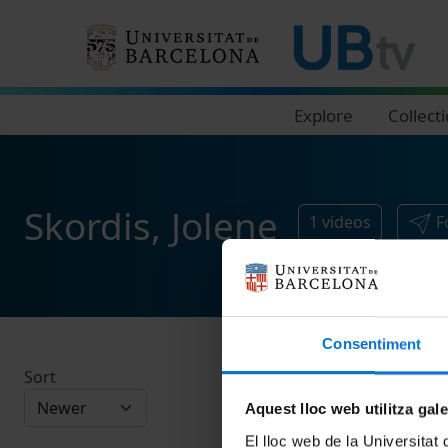
Navegació principal
Explore
Collect
Skordis, Jolene
1
videos
F
Consentiment
Sort
Aquest lloc web utilitza gal
El lloc web de la Universitat 