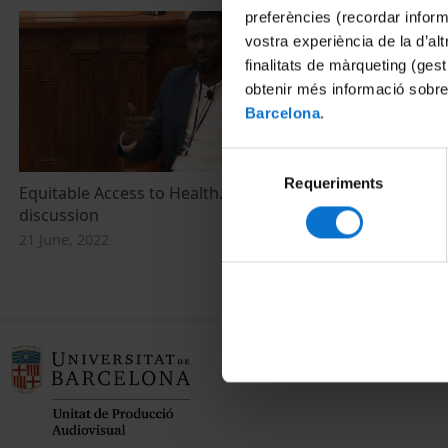
preferències (recordar infor
vostra experiència de la d’al
finalitats de màrqueting (gest
obtenir més informació sobre
Barcelona
.
Selecció
Requeriments
de
Equitable Access to Health. Panel
consentiment
discussion
21 June, 2022