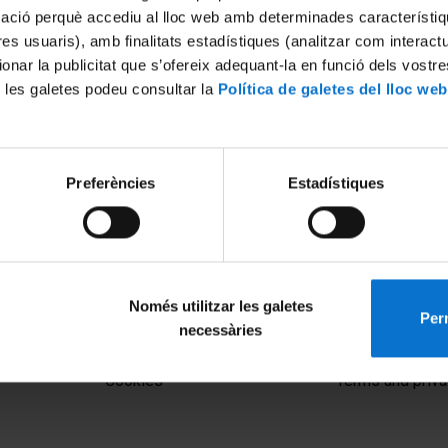
mació perquè accediu al lloc web amb determinades característiq
tres usuaris), amb finalitats estadístiques (analitzar com interac
ionar la publicitat que s’ofereix adequant-la en funció dels vostr
 les galetes podeu consultar la
Política de galetes del lloc web
Preferències
Estadístiques
Només utilitzar les galetes
Perm
necessàries
MENÚ PEU 1
PEU 2
Legal notice
About UBtv
Cookies
Terms and priva