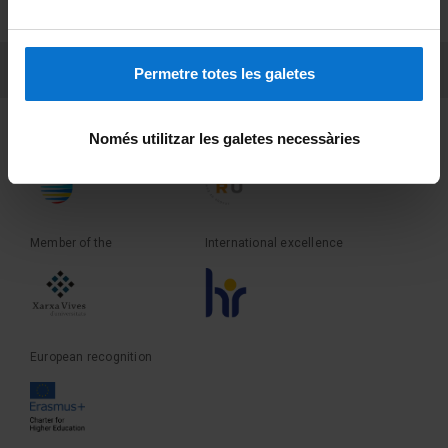
Terms and privacy
PEU 3
Contact
Permetre totes les galetes
Founder of the
Member of the
Només utilitzar les galetes necessàries
Member of the
International excellence
European recognition