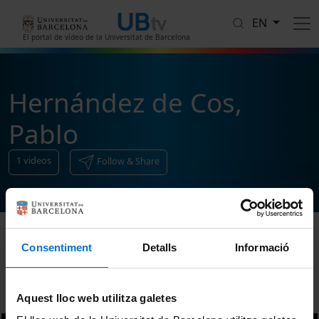
Skip to main content
EN
El portal de vídeo de la Universitat de Barcelona
Hernández de Cos,
Pablo
1
videos
Follow & Share
Consentiment
Detalls
Informació
Sort
Aquest lloc web utilitza galetes