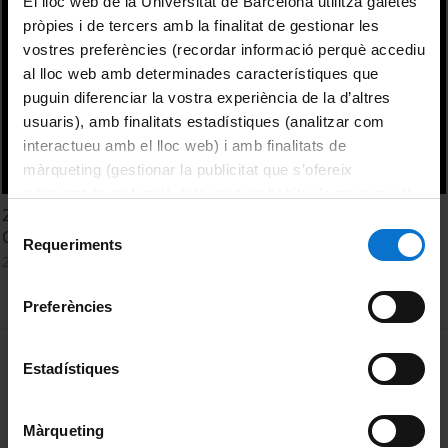
El lloc web de la Universitat de Barcelona utilitza galetes
pròpies i de tercers amb la finalitat de gestionar les
vostres preferències (recordar informació perquè accediu
al lloc web amb determinades característiques que
puguin diferenciar la vostra experiència de la d’altres
usuaris), amb finalitats estadístiques (analitzar com
interactueu amb el lloc web) i amb finalitats de
màrqueting (gestionar la publicitat que s’ofereix
adequant-la en funció dels vostres hàbits de navegació).
20 anys identificant problemes i buscant solucions -
Per obtenir més informació sobre les galetes podeu
Selecció
Conferència de clausura - XX Aniversari IEB
consultar la
Política de galetes del lloc web de la
Requeriments
de
2 June, 2022
Universitat de Barcelona
.
consentiment
Preferències
MENÚ PEU 1
Legal notice
Estadístiques
Cookies
Màrqueting
PEU 2
About UBtv