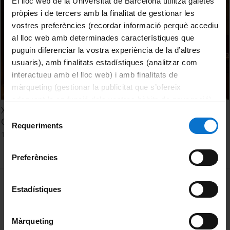
El lloc web de la Universitat de Barcelona utilitza galetes
pròpies i de tercers amb la finalitat de gestionar les
vostres preferències (recordar informació perquè accediu
al lloc web amb determinades característiques que
puguin diferenciar la vostra experiència de la d’altres
usuaris), amb finalitats estadístiques (analitzar com
interactueu amb el lloc web) i amb finalitats de
màrqueting (gestionar la publicitat que s’ofereix
adequant-la en funció dels vostres hàbits de navegació).
XXII Encuentros de los Servicios de Información y
Per obtenir més informació sobre les galetes podeu
Selecció
Orientación Universitarios. Dia2 - Sesión5
consultar la
Política de galetes del lloc web de la
Requeriments
de
12 May, 2022
Universitat de Barcelona
.
consentiment
Preferències
MENÚ PEU 1
Legal notice
Estadístiques
Cookies
Màrqueting
PEU 2
About UBtv