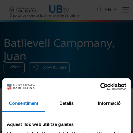
Skip to main content
EN
El portal de vídeo de la Universitat de Barcelona
Batllevell Campmany,
Juan
1
videos
Follow & Share
Consentiment
Detalls
Informació
Sort
Aquest lloc web utilitza galetes