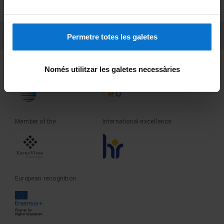
Terms and privacy
PEU 3
Contact
Permetre totes les galetes
Founder of the
Member of the
Només utilitzar les galetes necessàries
Member of the
International excellence
European recognition