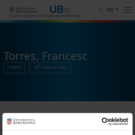
Skip to main content
EN
El portal de vídeo de la Universitat de Barcelona
Torres, Francesc
2
videos
Follow & Share
Sort