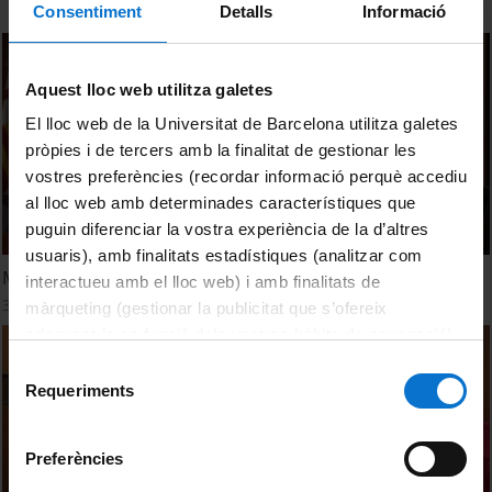
Consentiment
Detalls
Informació
Aquest lloc web utilitza galetes
El lloc web de la Universitat de Barcelona utilitza galetes
pròpies i de tercers amb la finalitat de gestionar les
vostres preferències (recordar informació perquè accediu
al lloc web amb determinades característiques que
puguin diferenciar la vostra experiència de la d’altres
usuaris), amb finalitats estadístiques (analitzar com
Memòria Fragmentada. Francesc Torres
interactueu amb el lloc web) i amb finalitats de
3 December, 2014
màrqueting (gestionar la publicitat que s’ofereix
adequant-la en funció dels vostres hàbits de navegació).
Per obtenir més informació sobre les galetes podeu
Selecció
consultar la
Política de galetes del lloc web de la
Requeriments
de
Universitat de Barcelona
.
consentiment
Preferències