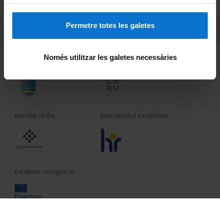
Terms and privacy
Permetre totes les galetes
PEU 3
Contact
Només utilitzar les galetes necessàries
Founder of the
Member of the
Member of the
International excellence
European recognition