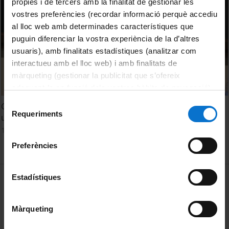
pròpies i de tercers amb la finalitat de gestionar les
vostres preferències (recordar informació perquè accediu
al lloc web amb determinades característiques que
puguin diferenciar la vostra experiència de la d’altres
usuaris), amb finalitats estadístiques (analitzar com
interactueu amb el lloc web) i amb finalitats de
màrqueting (gestionar la publicitat que s’ofereix
adequant-la en funció dels vostres hàbits de navegació).
Per obtenir més informació sobre les galetes podeu
Selecció
Crítica, conflicte i discurs entorn del bilingüisme social:
consultar la
Política de galetes del lloc web de la
Requeriments
de
una perspectiva diacrònica comparada. Sebastià Moranta
Universitat de Barcelona
.
consentiment
17 September, 2021
Preferències
MENÚ PEU 1
Estadístiques
Legal notice
Cookies
Màrqueting
PEU 2
About UBtv