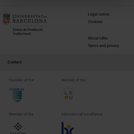
MENÚ PEU 1
Legal notice
Cookies
PEU 2
About UBtv
Terms and privacy
PEU 3
Contact
Founder of the
Member of the
Member of the
International excellence