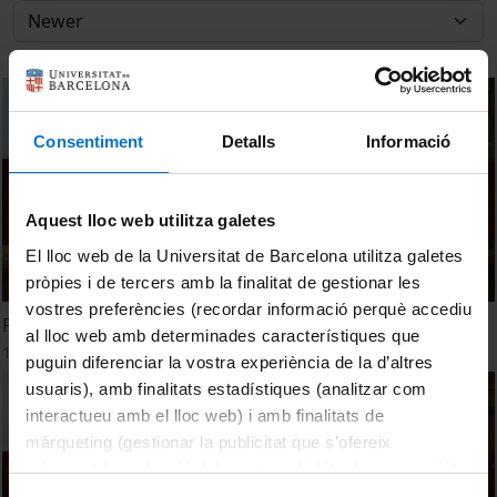
Consentiment
Detalls
Informació
Aquest lloc web utilitza galetes
El lloc web de la Universitat de Barcelona utilitza galetes
pròpies i de tercers amb la finalitat de gestionar les
vostres preferències (recordar informació perquè accediu
Fòrum d'inversió de startups i spin-offs
al lloc web amb determinades característiques que
13 July, 2021
puguin diferenciar la vostra experiència de la d’altres
usuaris), amb finalitats estadístiques (analitzar com
interactueu amb el lloc web) i amb finalitats de
màrqueting (gestionar la publicitat que s’ofereix
adequant-la en funció dels vostres hàbits de navegació).
Per obtenir més informació sobre les galetes podeu