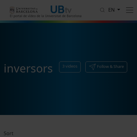
Skip to main content
EN
El portal de vídeo de la Universitat de Barcelona
inversors
3
videos
Follow & Share
Sort