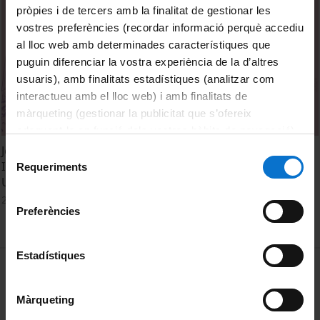
pròpies i de tercers amb la finalitat de gestionar les
vostres preferències (recordar informació perquè accediu
al lloc web amb determinades característiques que
puguin diferenciar la vostra experiència de la d’altres
usuaris), amb finalitats estadístiques (analitzar com
interactueu amb el lloc web) i amb finalitats de
màrqueting (gestionar la publicitat que s’ofereix
adequant-la en funció dels vostres hàbits de navegació).
Per obtenir més informació sobre les galetes podeu
Jornades sobre Crisi Ecosocial i Nous Horitzons. Sessió
Selecció
consultar la
Política de galetes del lloc web de la
Inaugural. Habitar l’Antropocè i construir Nous Horitzons:
Requeriments
de
Un apropament des del pensament
Universitat de Barcelona
.
consentiment
20 February, 2024
Preferències
Estadístiques
MENÚ PEU 1
Legal notice
Cookies
Màrqueting