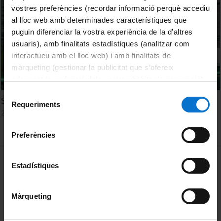
vostres preferències (recordar informació perquè accediu
al lloc web amb determinades característiques que
puguin diferenciar la vostra experiència de la d’altres
usuaris), amb finalitats estadístiques (analitzar com
interactueu amb el lloc web) i amb finalitats de
màrqueting (gestionar la publicitat que s’ofereix
adequant-la en funció dels vostres hàbits de navegació).
Per obtenir més informació sobre les galetes podeu
Selecció
Soc Sostenible
consultar la
Política de galetes del lloc web de la
Requeriments
de
28 February, 2024
Universitat de Barcelona
.
consentiment
Preferències
MENÚ PEU 1
Legal notice
Estadístiques
Cookies
Màrqueting
PEU 2
About UBtv
Terms and privacy