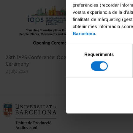
preferències (recordar infor
vostra experiència de la d’al
finalitats de màrqueting (gest
obtenir més informació sobre
Barcelona
.
Selecció
Requeriments
de
28th IAPS Conference. Opening
consentiment
Ceremony
2 July, 2024