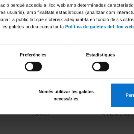
mació perquè accediu al lloc web amb determinades característiq
tres usuaris), amb finalitats estadístiques (analitzar com interac
ionar la publicitat que s’ofereix adequant-la en funció dels vostr
 les galetes podeu consultar la
Política de galetes del lloc web
Preferències
Estadístiques
Només utilitzar les galetes
Perm
necessàries
MENÚ PEU 1
PEU 2
Legal notice
About UBtv
Cookies
Terms and priva