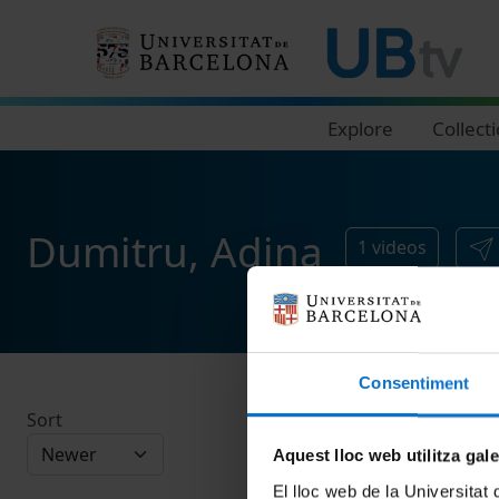
Navegació principal
Explore
Collect
Dumitru, Adina
1
videos
Consentiment
Sort
Aquest lloc web utilitza gal
El lloc web de la Universitat 