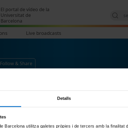
Skip to main content
El portal de vídeo de la
Universitat de
Barcelona
ions
Live broadcasts
Follow & Share
Detalls
etes
de Barcelona utilitza galetes pròpies i de tercers amb la finalitat