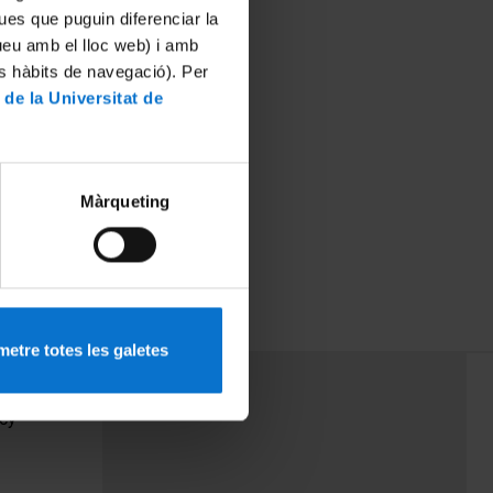
ues que puguin diferenciar la
tueu amb el lloc web) i amb
es hàbits de navegació). Per
 de la Universitat de
Màrqueting
etre totes les galetes
PEU 3
Contact
cy