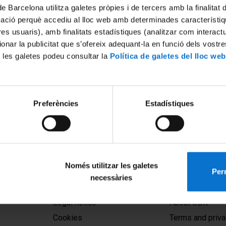
de Barcelona utilitza galetes pròpies i de tercers amb la finalitat
mació perquè accediu al lloc web amb determinades característiq
tres usuaris), amb finalitats estadístiques (analitzar com interac
ionar la publicitat que s’ofereix adequant-la en funció dels vostr
 les galetes podeu consultar la
Política de galetes del lloc web
ssion 1. The Mediterranean
Preferències
Estadístiques
Impact in 2025 - From the
rch to the Emergence of
icine
24
Només utilitzar les galetes
Perm
necessàries
MENÚ PEU 1
PEU 2
Legal notice
About UBtv
Cookies
Terms and priva