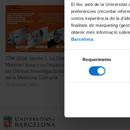
El lloc web de la Universitat 
preferències (recordar infor
vostra experiència de la d’al
finalitats de màrqueting (gest
obtenir més informació sobre
Barcelona
.
Selecció
TTM 2024. Sesión 1. La Dieta
TTM 2024. Se
Requeriments
de
Mediterránea y su Impacto en 2025: De
Diet and its 
consentiment
las Últimas Investigaciones a la Irrupción
Latest Resea
de la Medicina Culinaria
Culinary Med
14 October, 2024
14 October, 20