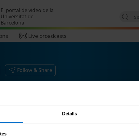
Skip to main content
El portal de vídeo de la
Universitat de
Barcelona
ions
Live broadcasts
Follow & Share
Detalls
etes