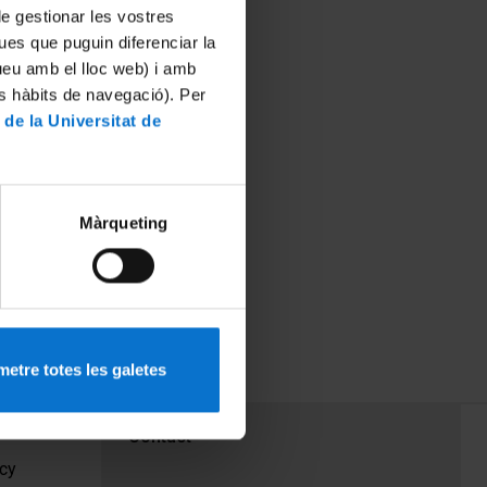
 de gestionar les vostres
ues que puguin diferenciar la
tueu amb el lloc web) i amb
es hàbits de navegació). Per
 de la Universitat de
Màrqueting
etre totes les galetes
PEU 3
Contact
cy