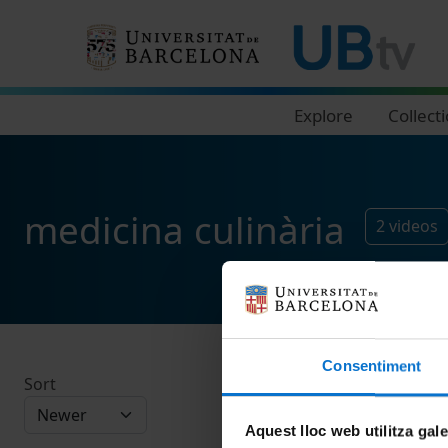
Navegació principal
Explore
Collect
medicina culinària
2
videos
Consentiment
Sort
Aquest lloc web utilitza gal