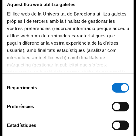
Aquest lloc web utilitza galetes
El lloc web de la Universitat de Barcelona utilitza galetes
pròpies i de tercers amb la finalitat de gestionar les
vostres preferències (recordar informació perquè accediu
al lloc web amb determinades característiques que
puguin diferenciar la vostra experiència de la d’altres
usuaris), amb finalitats estadístiques (analitzar com
interactueu amb el lloc web) i amb finalitats de
màrqueting (gestionar la publicitat que s’ofereix
adequant-la en funció dels vostres hàbits de navegació).
Per obtenir més informació sobre les galetes podeu
Selecció
consultar la
Política de galetes del lloc web de la
Requeriments
de
Universitat de Barcelona
.
consentiment
Preferències
Estadístiques