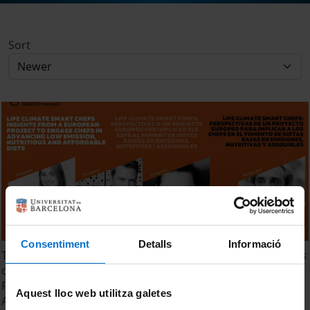
Sort
Consentiment
Detalls
Informació
TTM 2024. Sesión 6. Life Climate Smart Chefs: Perspectivas
de un Proyecto Europeo para Implicar a los Chefs en el
Fomento de Dietas Bajas en Emisiones, Nutritivas y
Aquest lloc web utilitza galetes
Asequibles