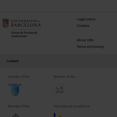
MENÚ PEU 1
Legal notice
Cookies
PEU 2
About UBtv
Terms and privacy
PEU 3
Contact
Founder of the
Member of the
Member of the
International excellence