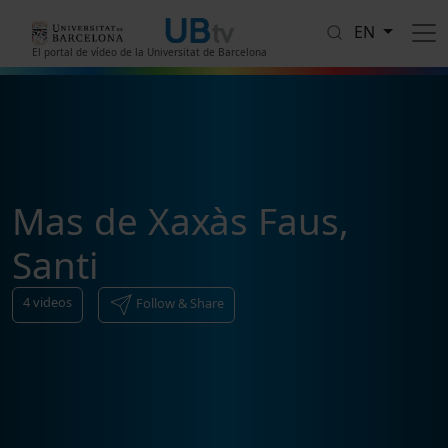
Skip to main content
EN
El portal de vídeo de la Universitat de Barcelona
Mas de Xaxàs Faus,
Santi
4
videos
Follow & Share