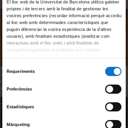
El lloc web de la Universitat de Barcelona utilitza galetes
14 October, 2024
pròpies i de tercers amb la finalitat de gestionar les
vostres preferències (recordar informació perquè accediu
al lloc web amb determinades característiques que
puguin diferenciar la vostra experiència de la d’altres
usuaris), amb finalitats estadístiques (analitzar com
interactueu amb el lloc web) i amb finalitats de
màrqueting (gestionar la publicitat que s’ofereix
adequant-la en funció dels vostres hàbits de navegació).
Per obtenir més informació sobre les galetes podeu
Selecció
consultar la
Política de galetes del lloc web de la
Requeriments
TTM 2024. Session 6. Life Climate Smart Chefs - Insights
de
Universitat de Barcelona
.
from a European Project to Engage Chefs in Advancing
consentiment
Low Emission, Nutritious and Affordable Diets
Preferències
14 October, 2024
Estadístiques
Màrqueting