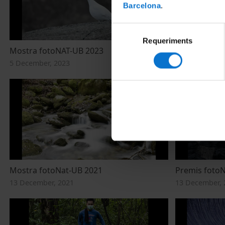
Barcelona
.
Selecció
Requeriments
de
Mostra fotoNAT-UB 2023
Premis foto
consentiment
5 December, 2023
5 December, 2
Mostra fotoNat-UB 2021
Premis foto
13 December, 2021
13 December, 