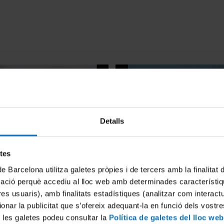
Detalls
etes
NAT-UB 2025
Mostra fotoNAT-UB 2024
2025
10 December, 2024
de Barcelona utilitza galetes pròpies i de tercers amb la finalitat
mació perquè accediu al lloc web amb determinades característiq
tres usuaris), amb finalitats estadístiques (analitzar com interac
ionar la publicitat que s’ofereix adequant-la en funció dels vostr
 les galetes podeu consultar la
Política de galetes del lloc web