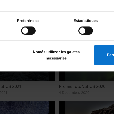
Preferències
Estadístiques
NAT-UB 2023
Mostra fotoNAT-UB 2022
023
5 December, 2022
Només utilitzar les galetes
Perm
necessàries
Nat-UB 2021
Premis fotoNat-UB 2020
2021
4 December, 2020