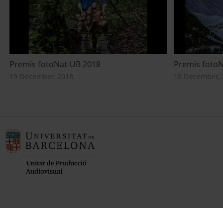
Premis fotoNat-UB 2018
Premis foto
19 December, 2018
18 December, 
Founder of the
Member of the
Member of the