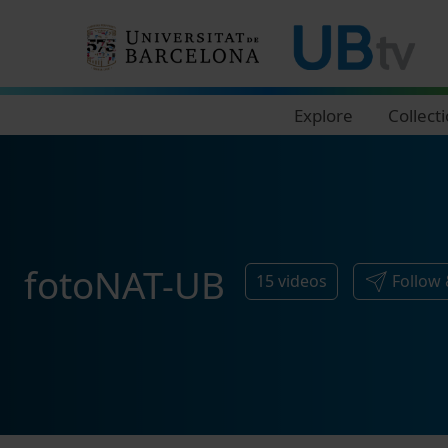
Navegació principal
Explore
Collect
fotoNAT-UB
15
videos
Follow