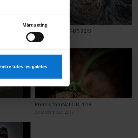
Màrqueting
Premis fotoNAT-UB 2022
5 December, 2022
etre totes les galetes
Premis fotoNat-UB 2019
30 December, 2019