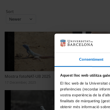
Sort
Consentiment
Aquest lloc web utilitza gal
Mostra fotoNAT-UB 2025
Premis foto
17 December, 2025
17 December, 
El lloc web de la Universitat 
preferències (recordar infor
vostra experiència de la d’al
finalitats de màrqueting (gest
obtenir més informació sobre