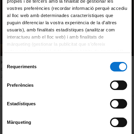
pròpies i de tercers amb la finalitat de gestionar les
vostres preferències (recordar informació perquè accediu
al lloc web amb determinades característiques que
puguin diferenciar la vostra experiència de la d’altres
usuaris), amb finalitats estadístiques (analitzar com
interactueu amb el lloc web) i amb finalitats de
màrqueting (gestionar la publicitat que s’ofereix
adequant-la en funció dels vostres hàbits de navegació).
Per obtenir més informació sobre les galetes podeu
Selecció
Keynote speech: How do we interrogate contemporary
consultar la
Política de galetes del lloc web de la
Requeriments
de
challenges from heritage mediation?
Universitat de Barcelona
.
consentiment
28 November, 2024
Preferències
MENÚ PEU 1
Estadístiques
Legal notice
Cookies
Màrqueting
PEU 2
About UBtv