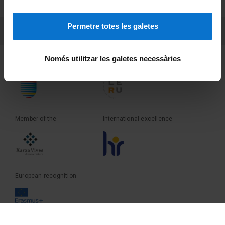
Terms and privacy
Permetre totes les galetes
PEU 3
Contact
Només utilitzar les galetes necessàries
Founder of the
Member of the
Member of the
International excellence
European recognition