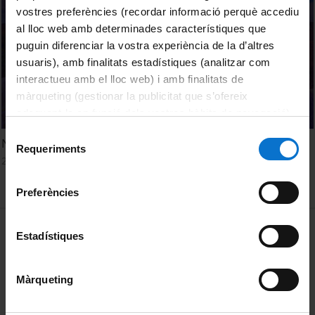
vostres preferències (recordar informació perquè accediu
al lloc web amb determinades característiques que
puguin diferenciar la vostra experiència de la d’altres
usuaris), amb finalitats estadístiques (analitzar com
interactueu amb el lloc web) i amb finalitats de
màrqueting (gestionar la publicitat que s’ofereix
adequant-la en funció dels vostres hàbits de navegació).
Per obtenir més informació sobre les galetes podeu
Selecció
Nanomed Europe 2025. Keynote lecture 1
consultar la
Política de galetes del lloc web de la
Requeriments
de
27 May, 2025
Universitat de Barcelona
.
consentiment
Preferències
MENÚ PEU 1
Legal notice
Estadístiques
Cookies
Màrqueting
PEU 2
About UBtv
Terms and privacy