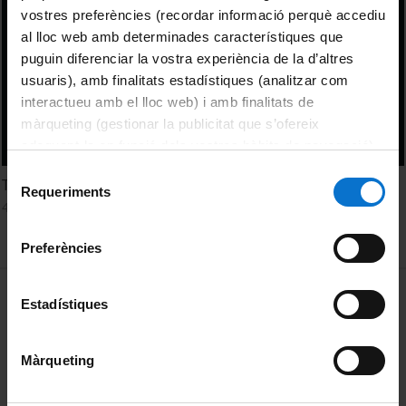
vostres preferències (recordar informació perquè accediu
al lloc web amb determinades característiques que
puguin diferenciar la vostra experiència de la d’altres
usuaris), amb finalitats estadístiques (analitzar com
interactueu amb el lloc web) i amb finalitats de
màrqueting (gestionar la publicitat que s’ofereix
adequant-la en funció dels vostres hàbits de navegació).
Per obtenir més informació sobre les galetes podeu
Selecció
Tecnocracia y populismo en la política europea
consultar la
Política de galetes del lloc web de la
Requeriments
de
4 February, 2026
Universitat de Barcelona
.
consentiment
Preferències
MENÚ PEU 1
Legal notice
Estadístiques
Cookies
Màrqueting
PEU 2
About UBtv
Terms and privacy